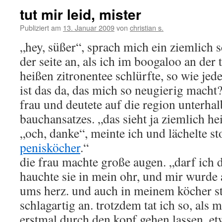
tut mir leid, mister
Publiziert am
13. Januar 2009
von
christian s.
„hey, süßer“, sprach mich ein ziemlich 
der seite an, als ich im boogaloo an der
heißen zitronentee schlürfte, so wie je
ist das da, das mich so neugierig macht?
frau und deutete auf die region unterha
bauchansatzes. „das sieht ja ziemlich he
„och, danke“, meinte ich und lächelte sto
penisköcher
.“
die frau machte große augen. „darf ich 
hauchte sie in mein ohr, und mir wurde
ums herz. und auch in meinem köcher st
schlagartig an. trotzdem tat ich so, als 
erstmal durch den kopf gehen lassen. et