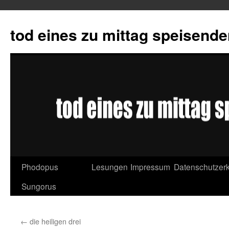
tod eines zu mittag speisend
Phodopus
Lesungen
Impressum
Datenschutzerk
Springe
Sungorus
zum
Inhalt
←
die heiligen drei