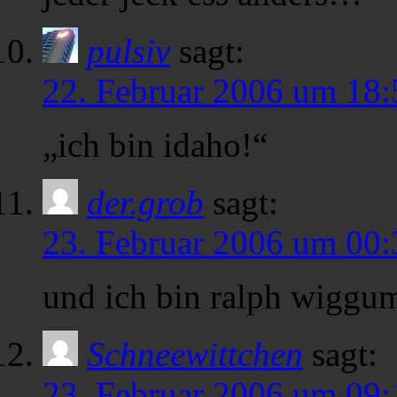
pulsiv
sagt:
22. Februar 2006 um 18:
„ich bin idaho!“
der.grob
sagt:
23. Februar 2006 um 00:
und ich bin ralph wiggu
Schneewittchen
sagt:
23. Februar 2006 um 09: