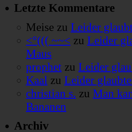
Letzte Kommentare
Meise
zu
Leider glaub
<°((( ~~<
zu
Leider gl
Maus
prophet
zu
Leider glau
Kaal
zu
Leider glaubte
christian s.
zu
Man kan
Bananen
Archiv