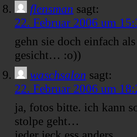
flensman
sagt:
22. Februar 2006 um 15:
gehn sie doch einfach als
gesicht… :o))
waschsalon
sagt:
22. Februar 2006 um 18:
ja, fotos bitte. ich kann 
stolpe geht…
jeder jeck ess anders…