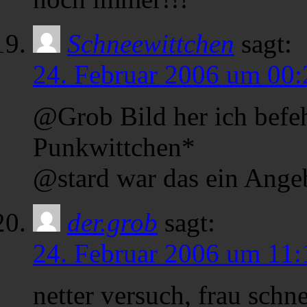
Schneewittchen
sagt:
24. Februar 2006 um 00:
@Grob Bild her ich befe
Punkwittchen*
@stard war das ein Ange
der.grob
sagt:
24. Februar 2006 um 11:
netter versuch, frau schn