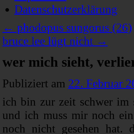
Datenschutzerklärung
←
phodopus sungorus (26)
bruce lee lügt nicht
→
wer mich sieht, verlier
Publiziert am
22. Februar 
ich bin zur zeit schwer im s
und ich muss mir noch ein 
noch nicht gesehen hat. d