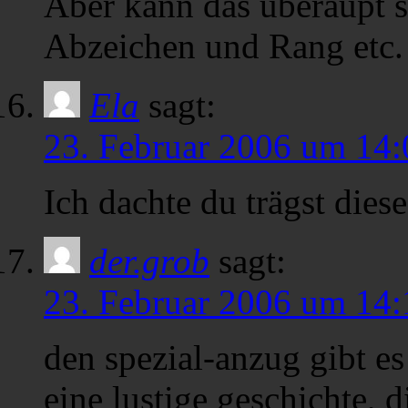
Aber kann das überaupt se
Abzeichen und Rang etc.
Ela
sagt:
23. Februar 2006 um 14:
Ich dachte du trägst die
der.grob
sagt:
23. Februar 2006 um 14:
den spezial-anzug gibt es
eine lustige geschichte, d