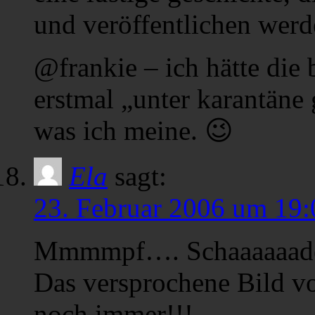
und veröffentlichen werd
@frankie – ich hätte die 
erstmal „unter karantäne 
was ich meine. 😉
Ela
sagt:
23. Februar 2006 um 19:
Mmmmpf…. Schaaaaaade
Das versprochene Bild 
noch immer!!!