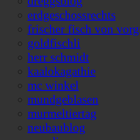
dreggsblog
erdgeschossrechts
frischer fisch von vorg
goldfischli
herr schmidt
kaalokagathie
mc winkel
mundgeblasen
murmeltiertag
neubaublog