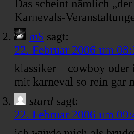
Das scheint nämlich „der 
Karnevals-Veranstaltunge
mS
sagt:
22. Februar 2006 um 08:
klassiker – cowboy oder
mit karneval so rein gar 
stard
sagt:
22. Februar 2006 um 09:
ich würde mich als brude