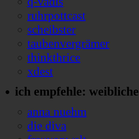
q-vadis
ruhrpottcast
scheibster
taubenvergrämer
thinkthrice
xdest
ich empfehle: weiblich
anna nuehm
die diva