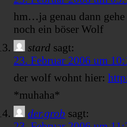
hm…ja genau dann gehe i
noch ein böser Wolf
stard
sagt:
23. Februar 2006 um 10:
der wolf wohnt hier:
http
*muhaha*
der.grob
sagt:
23. Februar 2006 um 11: