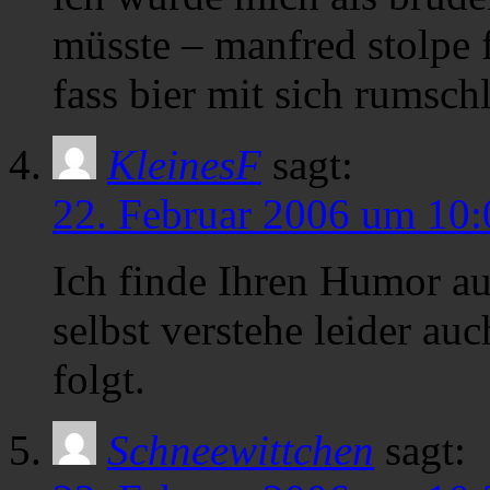
müsste – manfred stolpe f
fass bier mit sich rumsch
KleinesF
sagt:
22. Februar 2006 um 10:
Ich finde Ihren Humor au
selbst verstehe leider a
folgt.
Schneewittchen
sagt: