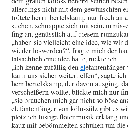
dem grauen koloss beherzt seinen besen i
allerdings nicht mit dem gewünschten er
trötete herrn bertelskamp nur frech an a
suchen, schnappte sich mit seinem rüsse
fing an, genüsslich auf diesem rumzuka
„haben sie vielleicht eine idee, wie wir 
wieder loswerden?“, fragte mich der hau
tatsächlich eine idee hatte, nickte ich.
„ich kenne zufällig den
el
efantenfänger 
kann uns sicher weiterhelfen“, sagte ich
herr bertelskamp, der davon ausging, da
verscheißern wollte, blickte mich nur fin
„sie brauchen mich gar nicht so böse a
elefantenfänger von köln-sülz gibt es wir
plötzlich lustige flötenmusik erklang un
kauz mit bebömmelten schuhen um die e