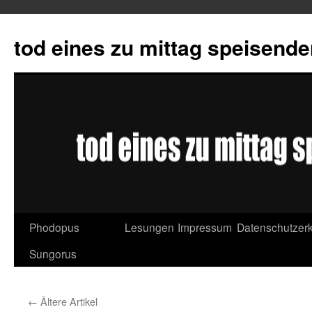
tod eines zu mittag speisend
Phodopus
Lesungen
Impressum
Datenschutzerk
Springe
Sungorus
zum
Inhalt
←
Ältere Artikel