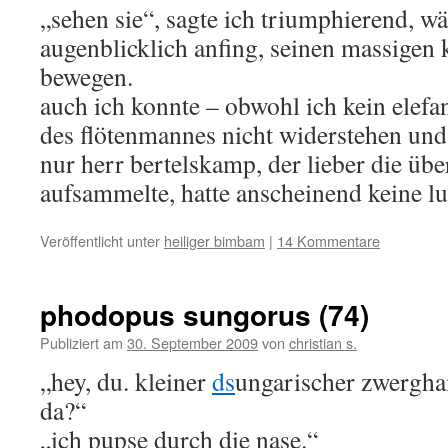
„sehen sie“, sagte ich triumphierend, wä
augenblicklich anfing, seinen massigen 
bewegen.
auch ich konnte – obwohl ich kein elefa
des flötenmannes nicht widerstehen und 
nur herr bertelskamp, der lieber die übe
aufsammelte, hatte anscheinend keine lu
Veröffentlicht unter
heiliger bimbam
|
14 Kommentare
phodopus sungorus (74)
Publiziert am
30. September 2009
von
christian s.
„hey, du. kleiner
ds
ungarischer zwergha
da?“
„ich pupse durch die nase.“