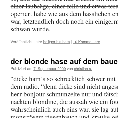
einer laubsäge, einer feile und etwas tes
operiert habe
wie aus dem hässlichen ent
war, letztendlich doch noch ein einige
schwan wurde.
Veröffentlicht unter
heiliger bimbam
|
10 Kommentare
der blonde hase auf dem bau
Publiziert am
7. September 2009
von
christian s.
“dicke ham’s so schrecklich schwer mit 
dem radio. “denn dicke sind nicht anges
herr bonjour schmunzelte nur und tätsch
nackten blondine, die aussah wie ein f
wahrscheinlich auch eins war. sie lag a
monströsem riesenbauch und kraulte sei