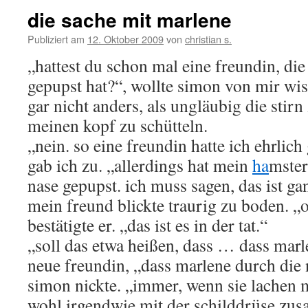
die sache mit marlene
Publiziert am
12. Oktober 2009
von
christian s.
„hattest du schon mal eine freundin, die
gepupst hat?“, wollte simon von mir wis
gar nicht anders, als ungläubig die stir
meinen kopf zu schütteln.
„nein. so eine freundin hatte ich ehrlich
gab ich zu. „allerdings hat mein
ha
mster
nase gepupst. ich muss sagen, das ist ga
mein freund blickte traurig zu boden. „oh
bestätigte er. „das ist es in der tat.“
„soll das etwa heißen, dass … dass marl
neue freundin, „dass marlene durch die 
simon nickte. „immer, wenn sie lachen m
wohl irgendwie mit der schilddrüse zu