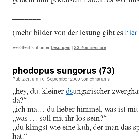
_______
(mehr bilder von der lesung gibt es
hier
Veröffentlicht unter
Lesungen
|
20 Kommentare
phodopus sungorus (73)
Publiziert am
16. September 2009
von
christian s.
„hey, du. kleiner
ds
ungarischer zwergha
da?“
„ich ma… du lieber himmel, was ist mit
„was … soll mit ihr los sein?“
„du klingst wie eine kuh, der man das s
hat.“