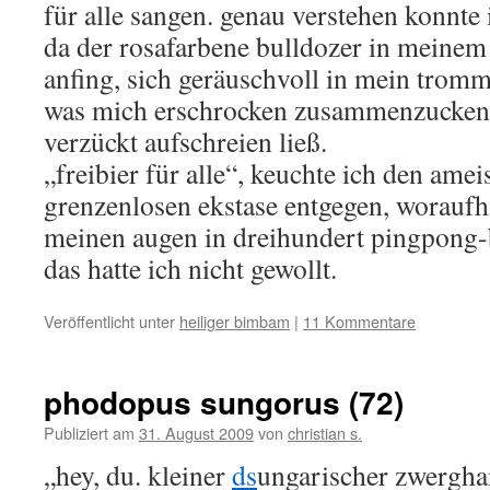
für alle sangen. genau verstehen konnte i
da der rosafarbene bulldozer in meinem
anfing, sich geräuschvoll in mein tromm
was mich erschrocken zusammenzucken 
verzückt aufschreien ließ.
„freibier für alle“, keuchte ich den ame
grenzenlosen ekstase entgegen, woraufhi
meinen augen in dreihundert pingpong-
das hatte ich nicht gewollt.
Veröffentlicht unter
heiliger bimbam
|
11 Kommentare
phodopus sungorus (72)
Publiziert am
31. August 2009
von
christian s.
„hey, du. kleiner
ds
ungarischer zwergha